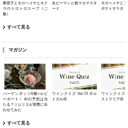
豚団子とモロヘイヤとオク
生ピーマンと鯖マヨマスタ
モロヘイヤとア
ラのトロトロスープ（ご
ード
ポテトサラダ
飯）
すべて見る
マガジン
ハーゲンダッツ6種×ルビ
ワインクイズ Vol.73 ポル
ワインクイズ Vo
ーポート！ AIの予想は当
トガル④
ストラリア④
たる？ソムリエが実際に合
わせてみた
すべて見る