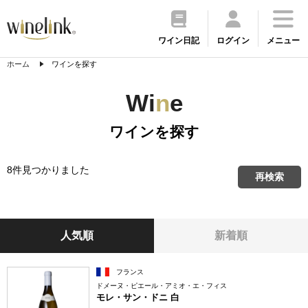
ワイン日記
ログイン
メニュー
ホーム
ワインを探す
Wi
n
e
ワインを探す
8件見つかりました
再検索
人気順
新着順
フランス
ドメーヌ・ピエール・アミオ・エ・フィス
モレ・サン・ドニ 白