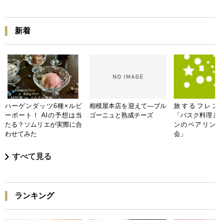
新着
ハーゲンダッツ6種×ルビ
相模屋本店を迎えて―ブル
旅するフレンチB
ーポート！ AIの予想は当
ゴーニュと熟成チーズ
「バスク料理と
たる？ソムリエが実際に合
ンのペアリン
わせてみた
会」
すべて見る
ランキング