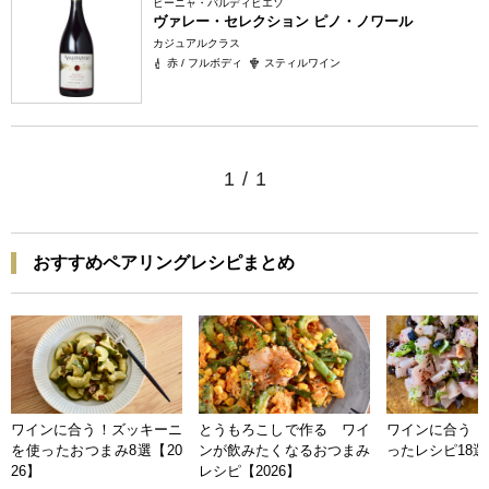
ビーニャ・バルディビエソ
ヴァレー・セレクション ピノ・ノワール
カジュアルクラス
赤 / フルボディ
スティルワイン
1
/
1
おすすめペアリングレシピまとめ
ワインに合う！ズッキーニ
とうもろこしで作る ワイ
ワインに合う 
を使ったおつまみ8選【20
ンが飲みたくなるおつまみ
ったレシピ18選【
26】
レシピ【2026】