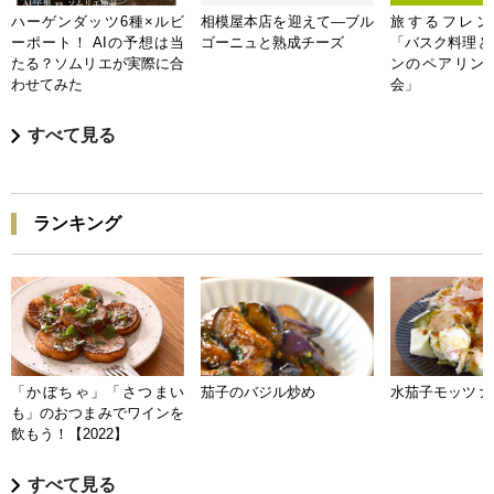
ハーゲンダッツ6種×ルビ
相模屋本店を迎えて―ブル
旅するフレンチB
ーポート！ AIの予想は当
ゴーニュと熟成チーズ
「バスク料理と
たる？ソムリエが実際に合
ンのペアリン
わせてみた
会」
すべて見る
ランキング
「かぼちゃ」「さつまい
茄子のバジル炒め
水茄子モッツァ
も」のおつまみでワインを
飲もう！【2022】
すべて見る