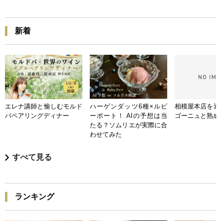
新着
エレナ講師と愉しむモルド
ハーゲンダッツ6種×ルビ
相模屋本店を迎
バペアリングディナー
ーポート！ AIの予想は当
ゴーニュと熟成
たる？ソムリエが実際に合
わせてみた
すべて見る
ランキング