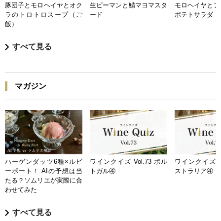
豚団子とモロヘイヤとオク
生ピーマンと鯖マヨマスタ
モロヘイヤとア
ラのトロトロスープ（ご
ード
ポテトサラダ
飯）
すべて見る
マガジン
ハーゲンダッツ6種×ルビ
ワインクイズ Vol.73 ポル
ワインクイズ Vo
ーポート！ AIの予想は当
トガル④
ストラリア④
たる？ソムリエが実際に合
わせてみた
すべて見る