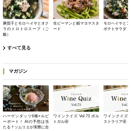
豚団子とモロヘイヤとオク
生ピーマンと鯖マヨマスタ
モロヘイヤとア
ラのトロトロスープ（ご
ード
ポテトサラダ
飯）
すべて見る
マガジン
ハーゲンダッツ6種×ルビ
ワインクイズ Vol.73 ポル
ワインクイズ Vo
ーポート！ AIの予想は当
トガル④
ストラリア④
たる？ソムリエが実際に合