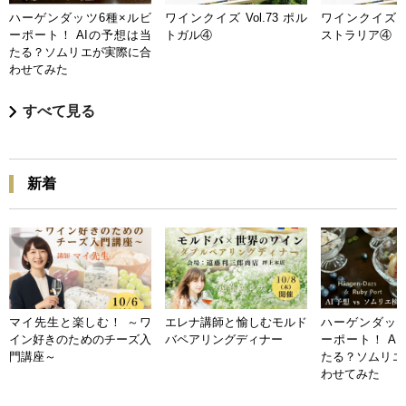
ハーゲンダッツ6種×ルビ
ワインクイズ Vol.73 ポル
ワインクイズ Vo
ーポート！ AIの予想は当
トガル④
ストラリア④
たる？ソムリエが実際に合
わせてみた
すべて見る
新着
マイ先生と楽しむ！ ～ワ
エレナ講師と愉しむモルド
ハーゲンダッツ
イン好きのためのチーズ入
バペアリングディナー
ーポート！ A
門講座～
たる？ソムリエ
わせてみた