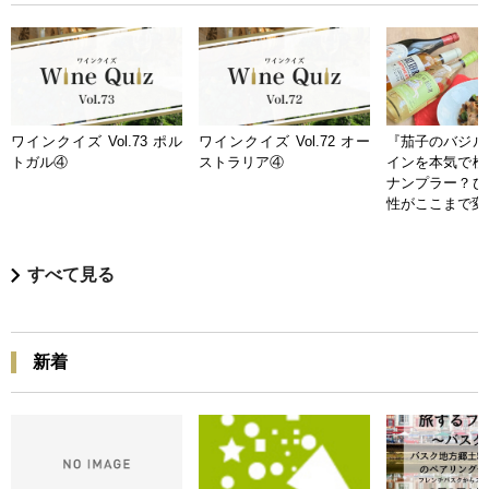
ワインクイズ Vol.73 ポル
ワインクイズ Vol.72 オー
『茄子のバジル
トガル④
ストラリア④
インを本気で検
ナンプラー？ひ
性がここまで変
すべて見る
新着