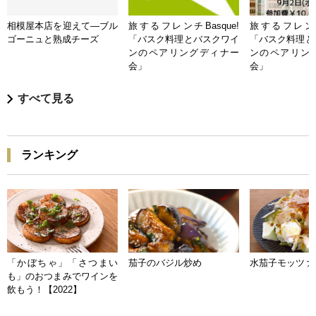
相模屋本店を迎えて―ブル
旅するフレンチBasque!
旅するフレンチB
ゴーニュと熟成チーズ
「バスク料理とバスクワイ
「バスク料理と
ンのペアリングディナー
ンのペアリン
会」
会」
すべて見る
ランキング
「かぼちゃ」「さつまい
茄子のバジル炒め
水茄子モッツァ
も」のおつまみでワインを
飲もう！【2022】