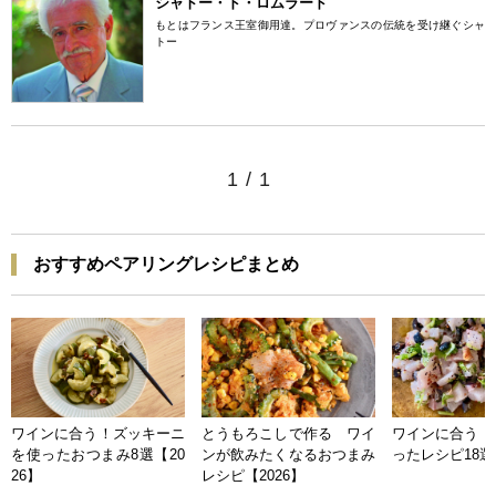
シャトー・ド・ロムラード
もとはフランス王室御用達。プロヴァンスの伝統を受け継ぐシャ
トー
1
/
1
おすすめペアリングレシピまとめ
ワインに合う！ズッキーニ
とうもろこしで作る ワイ
ワインに合う 
を使ったおつまみ8選【20
ンが飲みたくなるおつまみ
ったレシピ18選【
26】
レシピ【2026】