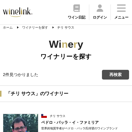
ワイン日記
ログイン
メニュー
ホーム
ワイナリーを探す
チリ サウス
Wi
n
e
r
y
ワイナリーを探す
2件見つかりました
再検索
「チリ サウス」のワイナリー
チリ サウス
ペドロ・パッラ・イ・ファミリア
世界的地質学者がペドロ・パッラ氏待望のワインブランド