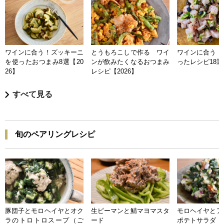
ワインに合う！ズッキーニ
とうもろこしで作る ワイ
ワインに合う 
を使ったおつまみ8選【20
ンが飲みたくなるおつまみ
ったレシピ18選【
26】
レシピ【2026】
すべて見る
旬のペアリングレシピ
豚団子とモロヘイヤとオク
生ピーマンと鯖マヨマスタ
モロヘイヤとア
ラのトロトロスープ（ご
ード
ポテトサラダ