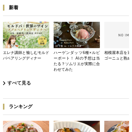
新着
エレナ講師と愉しむモルド
ハーゲンダッツ6種×ルビ
相模屋本店を迎
バペアリングディナー
ーポート！ AIの予想は当
ゴーニュと熟成
たる？ソムリエが実際に合
わせてみた
すべて見る
ランキング