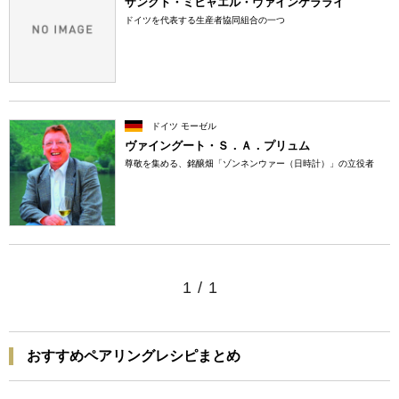
ザンクト・ミヒャエル・ヴァインケラライ
ドイツを代表する生産者協同組合の一つ
ドイツ モーゼル
ヴァイングート・Ｓ．Ａ．プリュム
尊敬を集める、銘醸畑「ゾンネンウァー（日時計）」の立役者
1
/
1
おすすめペアリングレシピまとめ