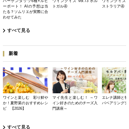
ハーゲンダッツ6種×ルビ
ワインクイズ Vol.73 ポル
ワインクイズ Vo
ーポート！ AIの予想は当
トガル④
ストラリア④
たる？ソムリエが実際に合
わせてみた
すべて見る
新着
ワインと楽しむ 彩り鮮や
マイ先生と楽しむ！ ～ワ
エレナ講師と愉
か！夏野菜のおすすめレシ
イン好きのためのチーズ入
バペアリングデ
ピ 【2026】
門講座～
すべて見る