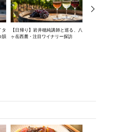
イタ
【日帰り】岩井穂純講師と巡る、八
【1dayセミナー】Alsac
余韻
ヶ岳西麓・注目ワイナリー探訪
minar in collaboration
du Vin Tokyo～第
な、アルザスの白ワイ