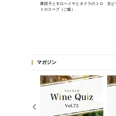
豚団子とモロヘイヤとオクラのトロ
生ピ
トロスープ（ご飯）
マガジン