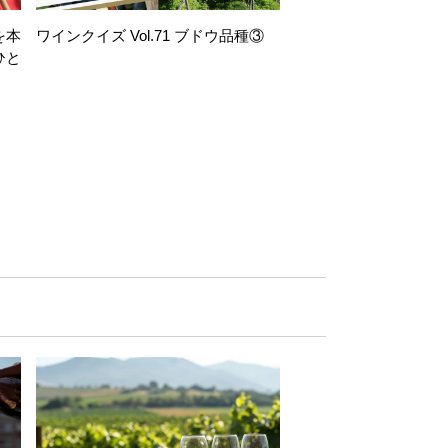
を本
ワインクイズ Vol.71 ブドウ品種③
レモンサワー好きな
ひと
い。「塩せんべい×辛
！
グ」のはじける果実味
お気軽ペアリング】