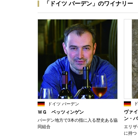
「ドイツ バーデン」のワイナリー
ド
ドイツ バーデン
ヴァイ
ＷＧ ベッツィンゲン
ン・バ
バーデン地方で3本の指に入る歴史ある協
同組合
エリザ
に持つ