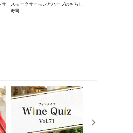
トサ
スモークサーモンとハーブのちらし
とうもろこしと枝豆の
寿司
ミン風味