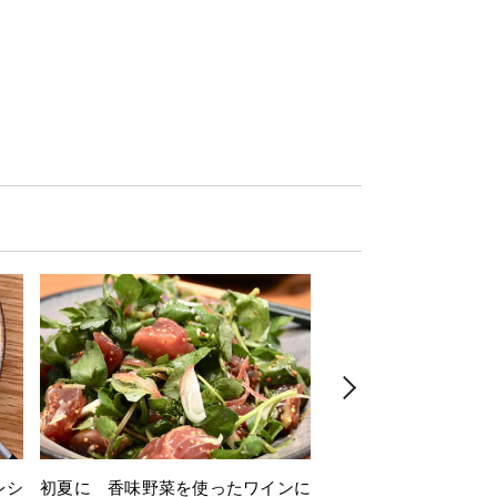
レシ
初夏に 香味野菜を使ったワインに
そら豆を使ったワイン