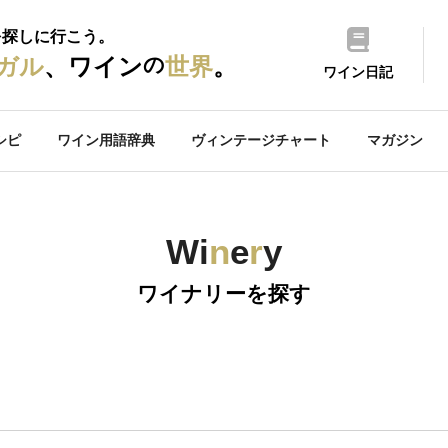
を探しに行こう。
の
ガル
、ワイン
世界
。
ワイン日記
シピ
ワイン用語辞典
ヴィンテージチャート
マガジン
Wi
n
e
r
y
ワイナリーを探す