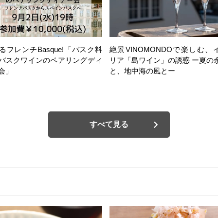
るフレンチBasque!「バスク料
絶景VINOMONDOで楽しむ、
バスクワインのペアリングディ
リア「島ワイン」の誘惑 ー夏の
会」
と、地中海の風とー
すべて見る