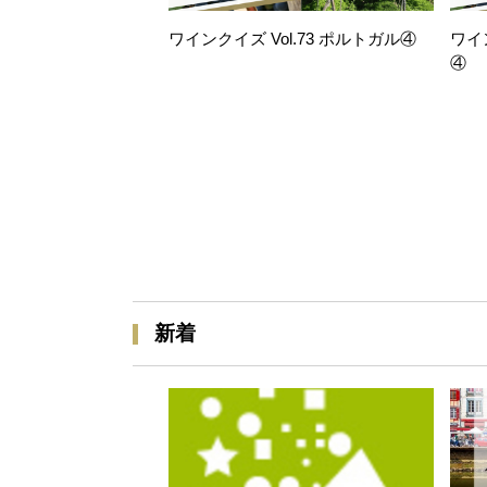
ワインクイズ Vol.73 ポルトガル④
ワイ
④
新着