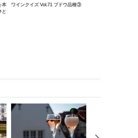
を本
ワインクイズ Vol.71 ブドウ品種③
レモンサワー好きな
ひと
い。「塩せんべい×辛
！
グ」のはじける果実味
お気軽ペアリング】