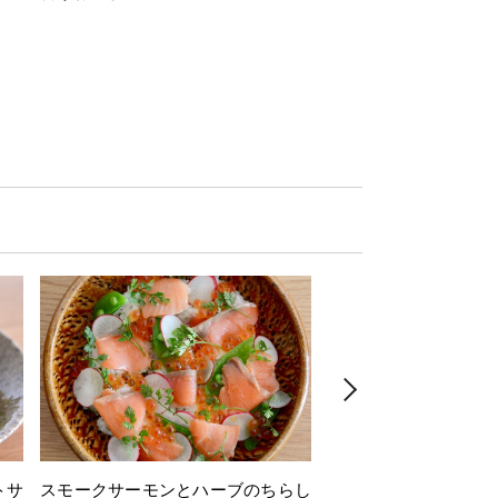
トサ
スモークサーモンとハーブのちらし
とうもろこしと枝豆の