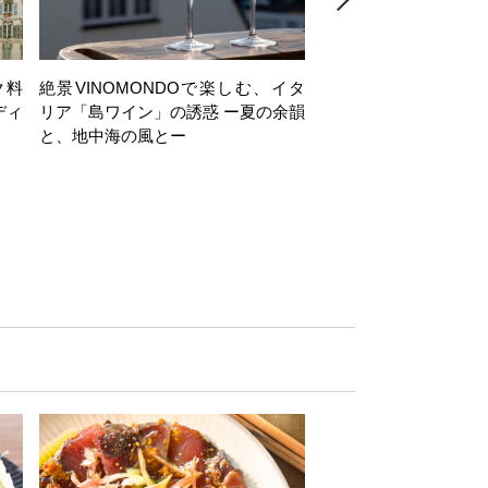
ク料
絶景VINOMONDOで楽しむ、イタ
【日帰り】岩井穂純講
ディ
リア「島ワイン」の誘惑 ー夏の余韻
ヶ岳西麓・注目ワイナ
と、地中海の風とー