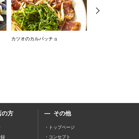
カツオのカルパッチョ
万願寺唐辛子の素揚げ
店の方
その他
ジ
トップページ
登録
コンセプト