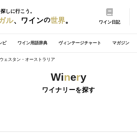
を探しに行こう。
の
ガル
、ワイン
世界
。
ワイン日記
シピ
ワイン用語辞典
ヴィンテージチャート
マガジン
 ウェスタン・オーストラリア
Wi
n
e
r
y
ワイナリーを探す