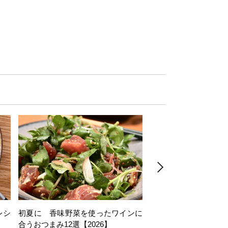
レシ
初夏に 香味野菜を使ったワインに
そら豆を使ったワイン
合うおつまみ12選【2026】
11選【2026】