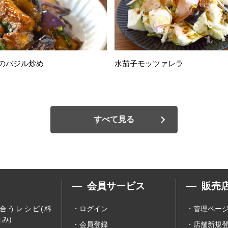
のバジル炒め
水茄子モッツァレラ
すべて見る
会員サービス
販売
合うレシピ(料
ログイン
管理ペー
み)
会員登録
店舗新規