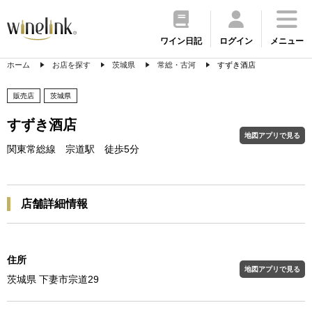
ワイン日記
ログイン
メニュー
ホーム
お店を探す
茨城県
常総・古河
すずき酒店
販売店
茨城県
すずき酒店
地図アプリで見る
関東常総線 宗道駅 徒歩5分
店舗詳細情報
住所
地図アプリで見る
茨城県 下妻市宗道29