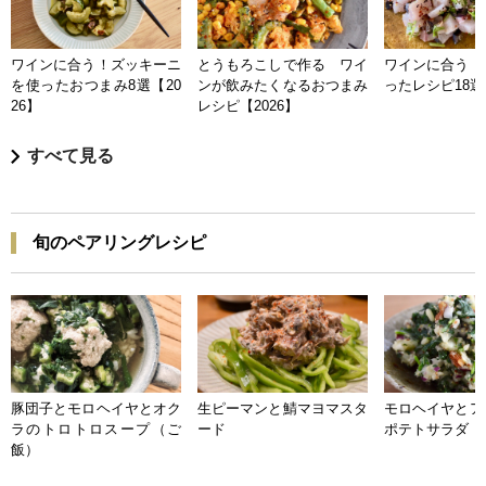
ワインに合う！ズッキーニ
とうもろこしで作る ワイ
ワインに合う 
を使ったおつまみ8選【20
ンが飲みたくなるおつまみ
ったレシピ18選【
26】
レシピ【2026】
すべて見る
旬のペアリングレシピ
豚団子とモロヘイヤとオク
生ピーマンと鯖マヨマスタ
モロヘイヤとア
ラのトロトロスープ（ご
ード
ポテトサラダ
飯）