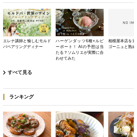
エレナ講師と愉しむモルド
ハーゲンダッツ6種×ルビ
相模屋本店を迎
バペアリングディナー
ーポート！ AIの予想は当
ゴーニュと熟成
たる？ソムリエが実際に合
わせてみた
すべて見る
ランキング