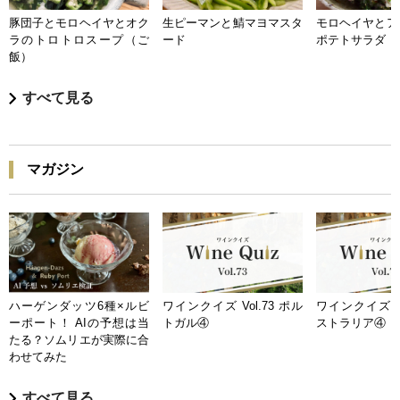
豚団子とモロヘイヤとオク
生ピーマンと鯖マヨマスタ
モロヘイヤとア
ラのトロトロスープ（ご
ード
ポテトサラダ
飯）
すべて見る
マガジン
ハーゲンダッツ6種×ルビ
ワインクイズ Vol.73 ポル
ワインクイズ Vo
ーポート！ AIの予想は当
トガル④
ストラリア④
たる？ソムリエが実際に合
わせてみた
すべて見る