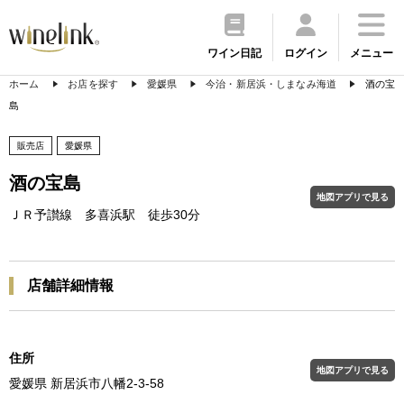
ワイン日記
ログイン
メニュー
ホーム
お店を探す
愛媛県
今治・新居浜・しまなみ海道
酒の宝
島
販売店
愛媛県
酒の宝島
地図アプリで見る
ＪＲ予讃線 多喜浜駅 徒歩30分
店舗詳細情報
住所
地図アプリで見る
愛媛県 新居浜市八幡2-3-58