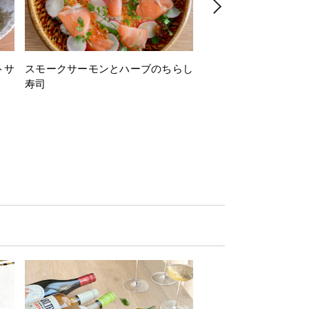
トサ
スモークサーモンとハーブのちらし
とうもろこしと枝豆の
寿司
ミン風味