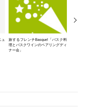
ニュ
旅するフレンチBasque!「バスク料
旅するフレンチBasq
理とバスクワインのペアリングディ
理とバスクワインのペ
ナー会」
ナー会」