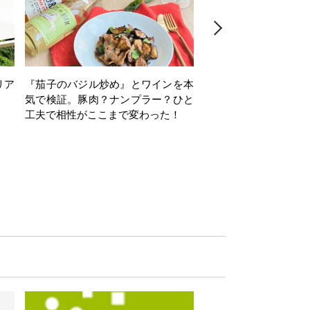
リア
『茄子のバジル炒め』とワインを本
ワインクイズ Vol.71
気で検証。豚肉？ナンプラー？ひと
工夫で相性がここまで変わった！