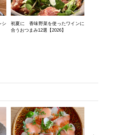
レシ
初夏に 香味野菜を使ったワインに
そら豆を使ったワイン
合うおつまみ12選【2026】
11選【2026】