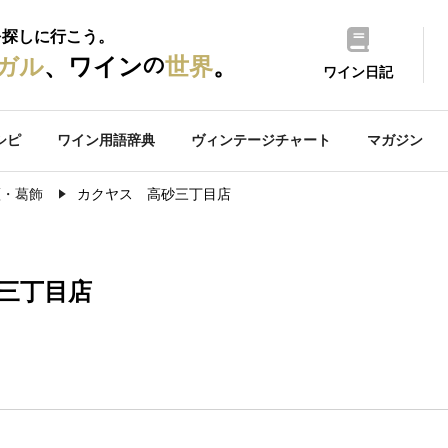
を探しに行こう。
の
ガル
、ワイン
世界
。
ワイン日記
シピ
ワイン用語辞典
ヴィンテージチャート
マガジン
瀬・葛飾
カクヤス 高砂三丁目店
三丁目店