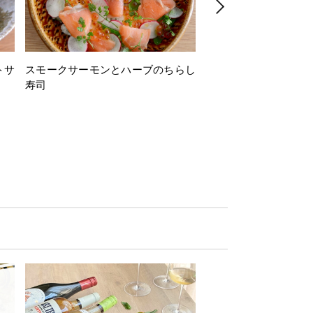
トサ
スモークサーモンとハーブのちらし
とうもろこしと枝豆の
寿司
ミン風味