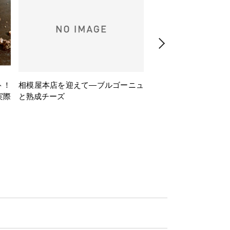
ト！
相模屋本店を迎えて―ブルゴーニュ
旅するフレンチBasq
実際
と熟成チーズ
理とバスクワインのペ
ナー会」