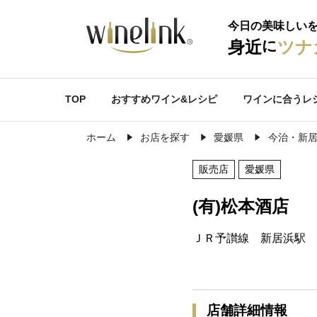
今日の美味しい
に
身近
ツナ
TOP
おすすめワイン&レシピ
ワインに合うレ
ホーム
お店を探す
愛媛県
今治・新
販売店
愛媛県
(有)松本酒店
ＪＲ予讃線 新居浜駅 
店舗詳細情報