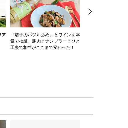
リア
『茄子のバジル炒め』とワインを本
ワインクイズ Vol.71
気で検証。豚肉？ナンプラー？ひと
工夫で相性がここまで変わった！