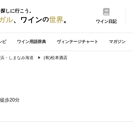
を探しに行こう。
の
ガル
、ワイン
世界
。
ワイン日記
シピ
ワイン用語辞典
ヴィンテージチャート
マガジン
居浜・しまなみ海道
(有)松本酒店
徒歩20分