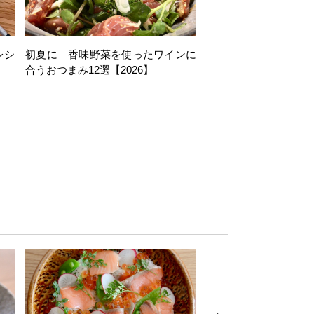
レシ
初夏に 香味野菜を使ったワインに
そら豆を使ったワイン
合うおつまみ12選【2026】
11選【2026】