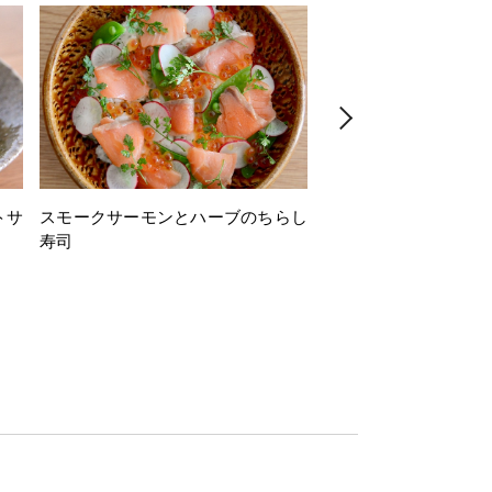
トサ
スモークサーモンとハーブのちらし
とうもろこしと枝豆の
寿司
ミン風味