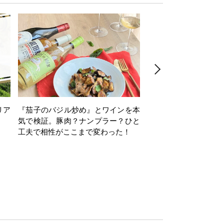
リア
『茄子のバジル炒め』とワインを本
ワインクイズ Vol.71
気で検証。豚肉？ナンプラー？ひと
工夫で相性がここまで変わった！