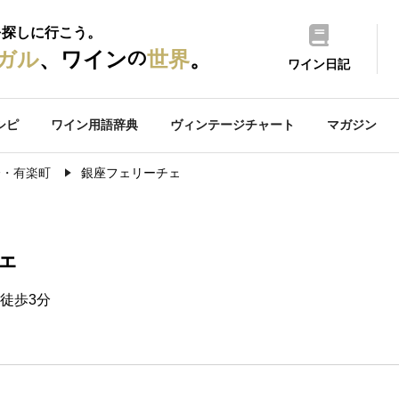
を探しに行こう。
の
ガル
、ワイン
世界
。
ワイン日記
シピ
ワイン用語辞典
ヴィンテージチャート
マガジン
橋・有楽町
銀座フェリーチェ
ェ
徒歩3分