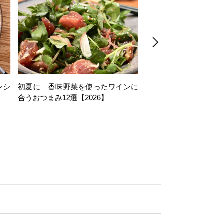
レシ
初夏に 香味野菜を使ったワインに
そら豆を使ったワイン
合うおつまみ12選【2026】
11選【2026】