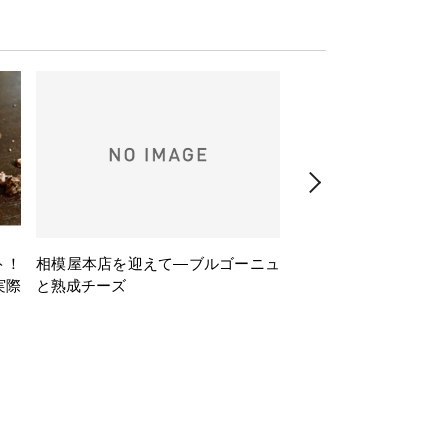
ト！
相模屋本店を迎えて―ブルゴーニュ
旅するフレンチBasq
実際
と熟成チーズ
理とバスクワインのペ
ナー会」