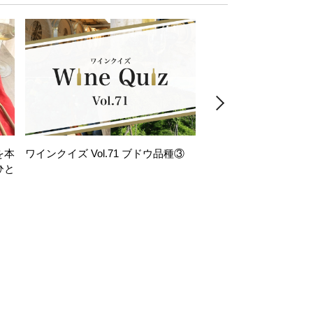
を本
ワインクイズ Vol.71 ブドウ品種③
レモンサワー好きな
ひと
い。「塩せんべい×辛
！
グ」のはじける果実味
お気軽ペアリング】