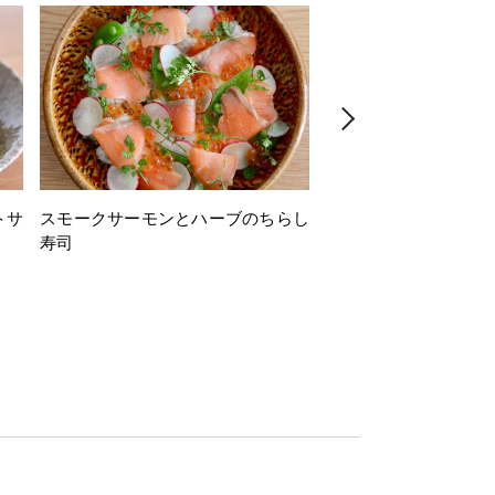
トサ
スモークサーモンとハーブのちらし
とうもろこしと枝豆の
寿司
ミン風味