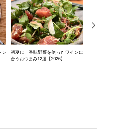
レシ
初夏に 香味野菜を使ったワインに
そら豆を使ったワイン
合うおつまみ12選【2026】
11選【2026】