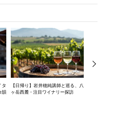
イタ
【日帰り】岩井穂純講師と巡る、八
【1dayセミナー】Alsac
余韻
ヶ岳西麓・注目ワイナリー探訪
minar in collaboration
du Vin Tokyo～第
な、アルザスの白ワイ