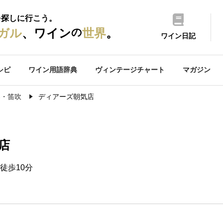
を探しに行こう。
の
ガル
、ワイン
世界
。
ワイン日記
シピ
ワイン用語辞典
ヴィンテージチャート
マガジン
梨・笛吹
ディアーズ朝気店
店
徒歩10分