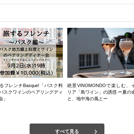
るフレンチBasque!「バスク料
絶景VINOMONDOで楽しむ、
バスクワインのペアリングディ
リア「島ワイン」の誘惑 ー夏の
会」
と、地中海の風とー
すべて見る