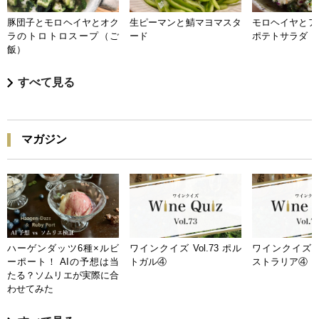
豚団子とモロヘイヤとオク
生ピーマンと鯖マヨマスタ
モロヘイヤとア
ラのトロトロスープ（ご
ード
ポテトサラダ
飯）
すべて見る
マガジン
ハーゲンダッツ6種×ルビ
ワインクイズ Vol.73 ポル
ワインクイズ Vo
ーポート！ AIの予想は当
トガル④
ストラリア④
たる？ソムリエが実際に合
わせてみた