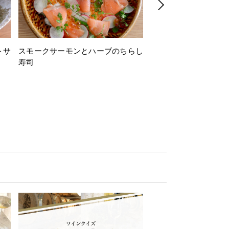
トサ
スモークサーモンとハーブのちらし
とうもろこしと枝豆の
寿司
ミン風味