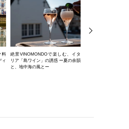
ク料
絶景VINOMONDOで楽しむ、イタ
【日帰り】岩井穂純講
ディ
リア「島ワイン」の誘惑 ー夏の余韻
ヶ岳西麓・注目ワイナ
と、地中海の風とー