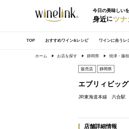
今日の美味しい
に
身近
ツナ
TOP
おすすめワイン&レシピ
ワインに合うレ
ホーム
お店を探す
静岡県
焼津・藤
販売店
静岡県
エブリィビッグ
JR東海道本線 六合駅 
店舗詳細情報