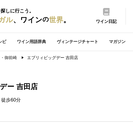
を探しに行こう。
の
ガル
、ワイン
世界
。
ワイン日記
シピ
ワイン用語辞典
ヴィンテージチャート
マガジン
枝・御前崎
エブリィビッグデー 吉田店
デー 吉田店
徒歩60分