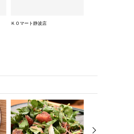
ＫＯマート静波店