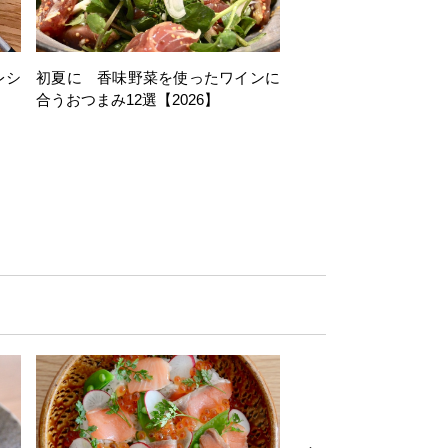
レシ
初夏に 香味野菜を使ったワインに
そら豆を使ったワイン
合うおつまみ12選【2026】
11選【2026】