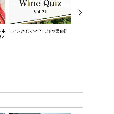
を本
ワインクイズ Vol.71 ブドウ品種③
レモンサワー好きな
ひと
い。「塩せんべい×辛
！
グ」のはじける果実味
お気軽ペアリング】