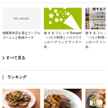
相模屋本店を迎えて―ブル
旅するフレンチBasque!
旅するフレンチB
ゴーニュと熟成チーズ
「バスク料理とバスクワイ
「バスク料理と
ンのペアリングディナー
ンのペアリン
会」
会」
すべて見る
ランキング