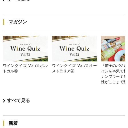
マガジン
ワインクイズ Vol.73 ポル
ワインクイズ Vol.72 オー
『茄子のバジル
トガル④
ストラリア④
インを本気で検
ナンプラー？ひ
性がここまで変
すべて見る
新着