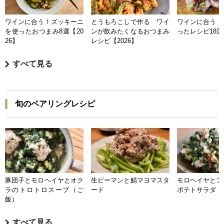
ワインに合う！ズッキーニ
とうもろこしで作る ワイ
ワインに合う 
を使ったおつまみ8選【20
ンが飲みたくなるおつまみ
ったレシピ18選【
26】
レシピ【2026】
すべて見る
旬のペアリングレシピ
豚団子とモロヘイヤとオク
生ピーマンと鯖マヨマスタ
モロヘイヤとア
ラのトロトロスープ（ご
ード
ポテトサラダ
飯）
すべて見る