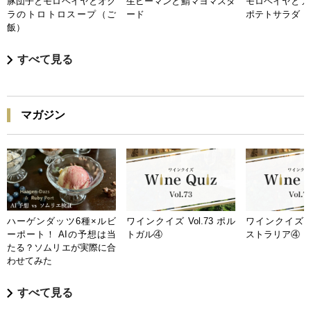
豚団子とモロヘイヤとオク
生ピーマンと鯖マヨマスタ
モロヘイヤとア
ラのトロトロスープ（ご
ード
ポテトサラダ
飯）
すべて見る
マガジン
ハーゲンダッツ6種×ルビ
ワインクイズ Vol.73 ポル
ワインクイズ Vo
ーポート！ AIの予想は当
トガル④
ストラリア④
たる？ソムリエが実際に合
わせてみた
すべて見る