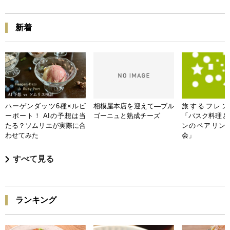
新着
ハーゲンダッツ6種×ルビ
相模屋本店を迎えて―ブル
旅するフレンチB
ーポート！ AIの予想は当
ゴーニュと熟成チーズ
「バスク料理と
たる？ソムリエが実際に合
ンのペアリン
わせてみた
会」
すべて見る
ランキング