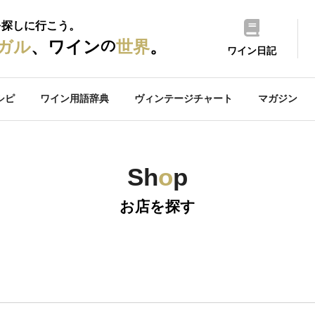
を探しに行こう。
の
ガル
、ワイン
世界
。
ワイン日記
シピ
ワイン用語辞典
ヴィンテージチャート
マガジン
Sh
o
p
お店を探す