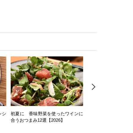
レシ
初夏に 香味野菜を使ったワインに
そら豆を使ったワイン
合うおつまみ12選【2026】
11選【2026】