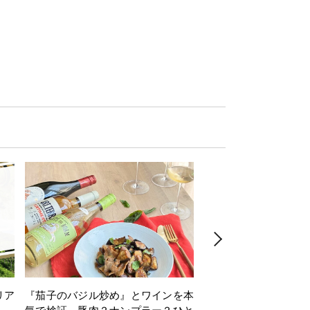
リア
『茄子のバジル炒め』とワインを本
ワインクイズ Vol.71