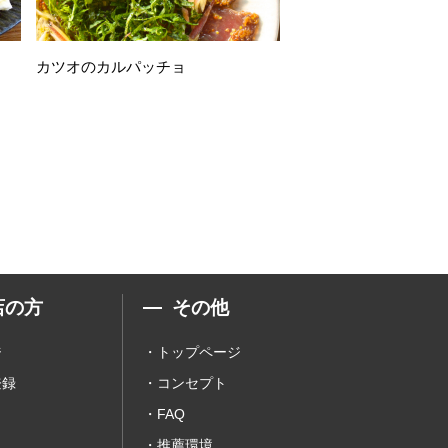
カツオのカルパッチョ
万願寺唐辛子の素揚げ
店の方
その他
ジ
トップページ
登録
コンセプト
FAQ
推薦環境