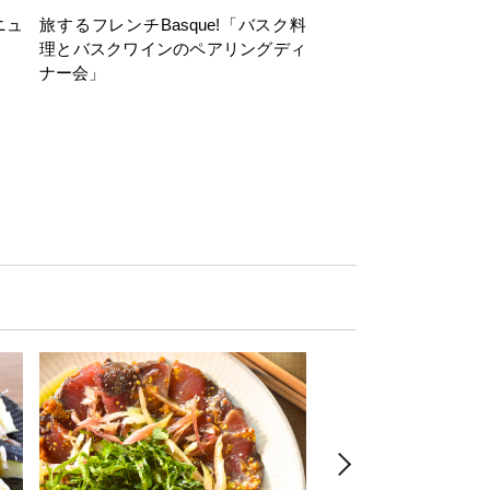
ニュ
旅するフレンチBasque!「バスク料
旅するフレンチBasq
理とバスクワインのペアリングディ
理とバスクワインのペ
ナー会」
ナー会」