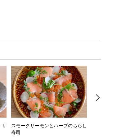
トサ
スモークサーモンとハーブのちらし
とうもろこしと枝豆の
寿司
ミン風味