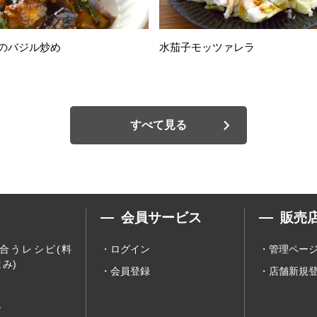
のバジル炒め
水茄子モッツァレラ
すべて見る
会員サービス
販売
合うレシピ(料
ログイン
管理ペー
み)
会員登録
店舗新規
ー