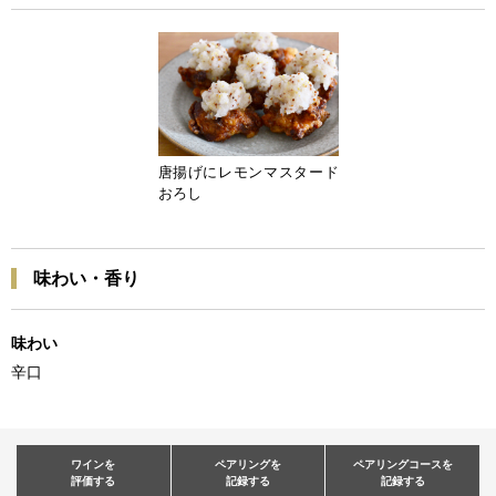
唐揚げにレモンマスタード
おろし
味わい・香り
味わい
辛口
ワインを
ペアリングを
ペアリングコースを
評価する
記録する
記録する