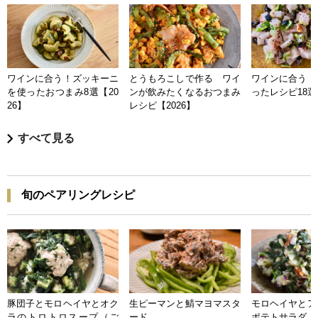
ワインに合う！ズッキーニ
とうもろこしで作る ワイ
ワインに合う 
を使ったおつまみ8選【20
ンが飲みたくなるおつまみ
ったレシピ18選【
26】
レシピ【2026】
すべて見る
旬のペアリングレシピ
豚団子とモロヘイヤとオク
生ピーマンと鯖マヨマスタ
モロヘイヤとア
ラのトロトロスープ（ご
ード
ポテトサラダ