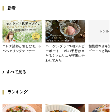
新着
エレナ講師と愉しむモルド
ハーゲンダッツ6種×ルビ
相模屋本店を迎
バペアリングディナー
ーポート！ AIの予想は当
ゴーニュと熟成
たる？ソムリエが実際に合
わせてみた
すべて見る
ランキング