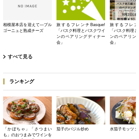
相模屋本店を迎えて―ブル
旅するフレンチBasque!
旅するフレンチB
ゴーニュと熟成チーズ
「バスク料理とバスクワイ
「バスク料理と
ンのペアリングディナー
ンのペアリン
会」
会」
すべて見る
ランキング
「かぼちゃ」「さつまい
茄子のバジル炒め
水茄子モッツァ
も」のおつまみでワインを