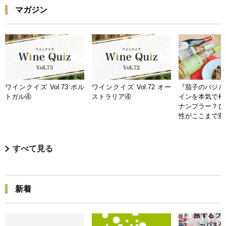
マガジン
ワインクイズ Vol.73 ポル
ワインクイズ Vol.72 オー
『茄子のバジル
トガル④
ストラリア④
インを本気で検
ナンプラー？ひ
性がここまで変
すべて見る
新着