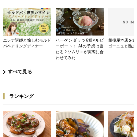
エレナ講師と愉しむモルド
ハーゲンダッツ6種×ルビ
相模屋本店を迎
バペアリングディナー
ーポート！ AIの予想は当
ゴーニュと熟成
たる？ソムリエが実際に合
わせてみた
すべて見る
ランキング