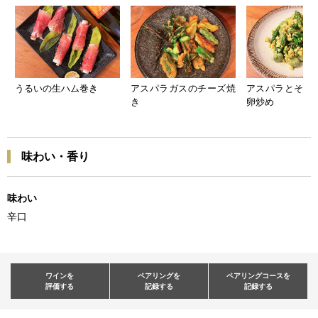
うるいの生ハム巻き
アスパラガスのチーズ焼
アスパラとそら
き
卵炒め
味わい・香り
味わい
辛口
ワインを
ペアリングを
ペアリングコースを
評価する
記録する
記録する