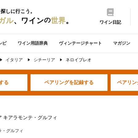
を探しに行こう。
の
ガル
、ワイン
世界
。
ワイン日記
シピ
ワイン用語辞典
ヴィンテージチャート
マガジン
イタリア
シチーリア
ネロイブレオ
する
ペアリングを
記録する
ペアリン
ア キアラモンテ・グルフィ
ラ・グルフィ