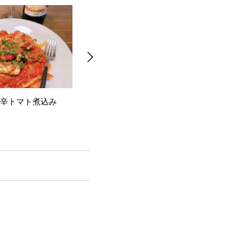
辛トマト煮込み
ホタルイカの洋風なめろう
さば