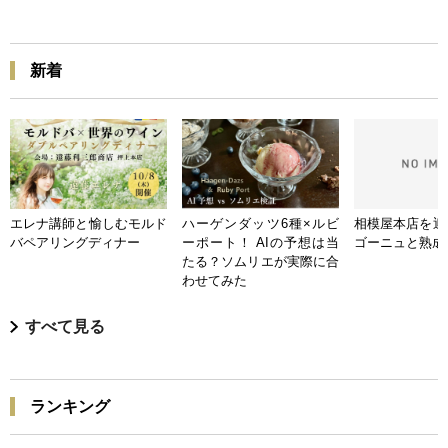
新着
エレナ講師と愉しむモルド
ハーゲンダッツ6種×ルビ
相模屋本店を迎
バペアリングディナー
ーポート！ AIの予想は当
ゴーニュと熟成
たる？ソムリエが実際に合
わせてみた
すべて見る
ランキング