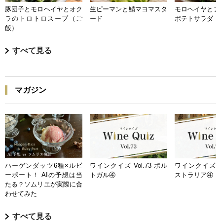
豚団子とモロヘイヤとオク
生ピーマンと鯖マヨマスタ
モロヘイヤとア
ラのトロトロスープ（ご
ード
ポテトサラダ
飯）
すべて見る
マガジン
ハーゲンダッツ6種×ルビ
ワインクイズ Vol.73 ポル
ワインクイズ Vo
ーポート！ AIの予想は当
トガル④
ストラリア④
たる？ソムリエが実際に合
わせてみた
すべて見る