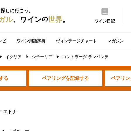
を探しに行こう。
の
ガル
、ワイン
世界
。
ワイン日記
シピ
ワイン用語辞典
ヴィンテージチャート
マガジン
イタリア
シチーリア
コントラーダ ランパンテ
する
ペアリングを
記録する
ペアリン
ア エトナ