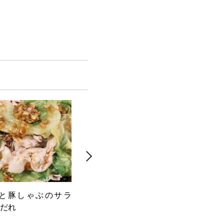
と豚しゃぶのサラ
白身魚のカルパッチョ 梅とク
スパ
だれ
レソンときゅうり