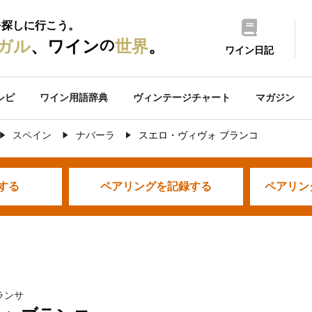
を探しに行こう。
の
ガル
、ワイン
世界
。
ワイン日記
シピ
ワイン用語辞典
ヴィンテージチャート
マガジン
スペイン
ナバーラ
スエロ・ヴィヴォ ブランコ
する
ペアリングを
記録する
ペアリン
ランサ