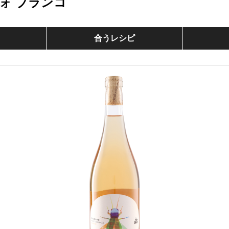
ォ ブランコ
合うレシピ