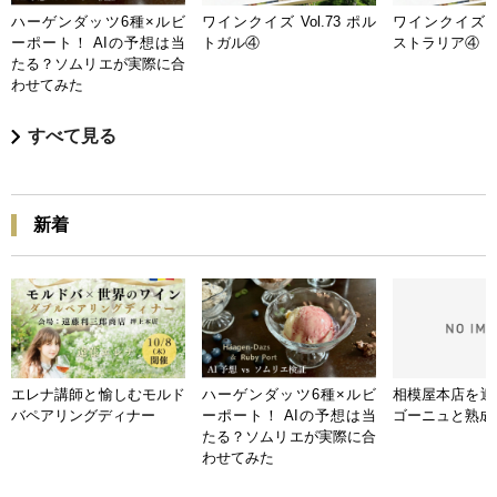
ハーゲンダッツ6種×ルビ
ワインクイズ Vol.73 ポル
ワインクイズ Vo
ーポート！ AIの予想は当
トガル④
ストラリア④
たる？ソムリエが実際に合
わせてみた
すべて見る
新着
エレナ講師と愉しむモルド
ハーゲンダッツ6種×ルビ
相模屋本店を迎
バペアリングディナー
ーポート！ AIの予想は当
ゴーニュと熟成
たる？ソムリエが実際に合
わせてみた