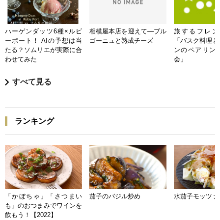
ハーゲンダッツ6種×ルビ
相模屋本店を迎えて―ブル
旅するフレンチB
ーポート！ AIの予想は当
ゴーニュと熟成チーズ
「バスク料理と
たる？ソムリエが実際に合
ンのペアリン
わせてみた
会」
すべて見る
ランキング
「かぼちゃ」「さつまい
茄子のバジル炒め
水茄子モッツァ
も」のおつまみでワインを
飲もう！【2022】