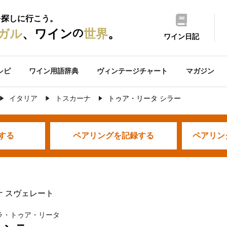
を探しに行こう。
の
ガル
、ワイン
世界
。
ワイン日記
シピ
ワイン用語辞典
ヴィンテージチャート
マガジン
イタリア
トスカーナ
トゥア・リータ シラー
する
ペアリングを
記録する
ペアリン
ナ スヴェレート
ラ・トゥア・リータ