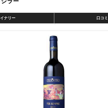
 シラー
イナリー
口コ