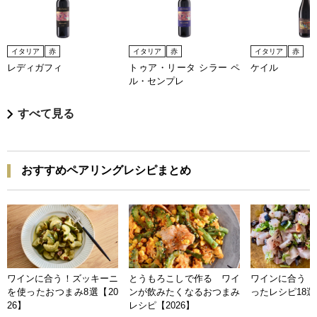
イタリア
赤
イタリア
赤
イタリア
赤
レディガフィ
トゥア・リータ シラー ペ
ケイル
ル・センプレ
すべて見る
おすすめペアリングレシピまとめ
ワインに合う！ズッキーニ
とうもろこしで作る ワイ
ワインに合う 
を使ったおつまみ8選【20
ンが飲みたくなるおつまみ
ったレシピ18選【
26】
レシピ【2026】