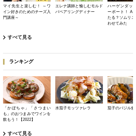
マイ先生と楽しむ！ ～ワ
エレナ講師と愉しむモルド
ハーゲンダッツ
イン好きのためのチーズ入
バペアリングディナー
ーポート！ A
門講座～
たる？ソムリエ
わせてみた
すべて見る
ランキング
「かぼちゃ」「さつまい
水茄子モッツァレラ
茄子のバジル炒
も」のおつまみでワインを
飲もう！【2022】
すべて見る