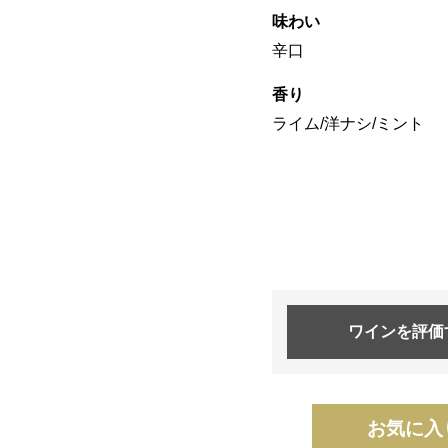
味わい
辛口
香り
ライム/洋ナシ/ミント
ワインを
評価
お気に入