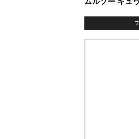
ムルソー キュ
ワ