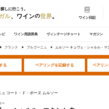
を探しに行こう。
の
ガル
、ワイン
世界
。
ワイン日記
シピ
ワイン用語辞典
ヴィンテージチャート
マガジン
フランス
ブルゴーニュ
ムルソー キュヴェ・シャルル・マ
する
ペアリングを
記録する
ペアリン
ニュ コート・ド・ボーヌ ムルソー
ロー