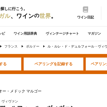
を探しに行こう。
の
ガル
、ワイン
世界
。
ワイン日記
シピ
ワイン用語辞典
ヴィンテージチャート
マガジン
フランス
ボルドー
ル・ルレ・ド・デュルフォール・ヴィ
する
ペアリングを
記録する
ペアリン
 オー・メドック マルゴー
・ヴィヴァン