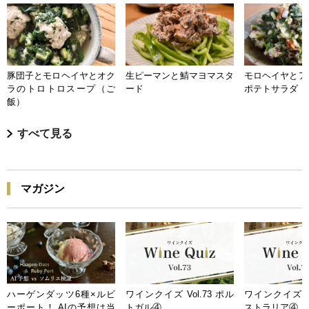
豚団子とモロヘイヤとオク
生ピーマンと鯖マヨマスタ
モロヘイヤとア
ラのトロトロスープ（ご
ード
ポテトサラダ
飯）
すべて見る
マガジン
ハーゲンダッツ6種×ルビ
ワインクイズ Vol.73 ポル
ワインクイズ Vo
ーポート！ AIの予想は当
トガル④
ストラリア④