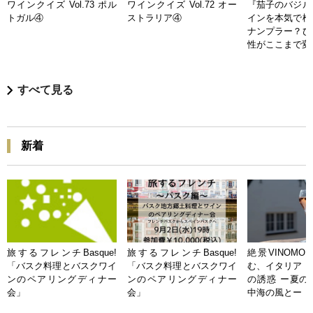
ワインクイズ Vol.73 ポル
ワインクイズ Vol.72 オー
『茄子のバジル
トガル④
ストラリア④
インを本気で検
ナンプラー？ひ
性がここまで変
すべて見る
新着
旅するフレンチBasque!
旅するフレンチBasque!
絶景VINOMO
「バスク料理とバスクワイ
「バスク料理とバスクワイ
む、イタリア「
ンのペアリングディナー
ンのペアリングディナー
の誘惑 ー夏の
会」
会」
中海の風とー