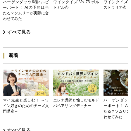
ハーゲンダッツ6種×ルビ
ワインクイズ Vol.73 ポル
ワインクイズ Vo
ーポート！ AIの予想は当
トガル④
ストラリア④
たる？ソムリエが実際に合
わせてみた
すべて見る
新着
マイ先生と楽しむ！ ～ワ
エレナ講師と愉しむモルド
ハーゲンダッツ
イン好きのためのチーズ入
バペアリングディナー
ーポート！ A
門講座～
たる？ソムリエ
わせてみた
すべて見る