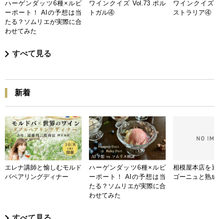
ハーゲンダッツ6種×ルビ
ワインクイズ Vol.73 ポル
ワインクイズ Vo
ーポート！ AIの予想は当
トガル④
ストラリア④
たる？ソムリエが実際に合
わせてみた
すべて見る
新着
エレナ講師と愉しむモルド
ハーゲンダッツ6種×ルビ
相模屋本店を迎
バペアリングディナー
ーポート！ AIの予想は当
ゴーニュと熟成
たる？ソムリエが実際に合
わせてみた
すべて見る