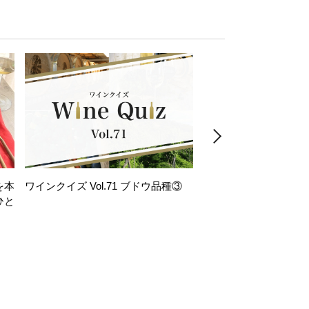
を本
ワインクイズ Vol.71 ブドウ品種③
レモンサワー好きな
ひと
い。「塩せんべい×辛
！
グ」のはじける果実味
お気軽ペアリング】