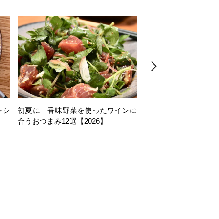
レシ
初夏に 香味野菜を使ったワインに
そら豆を使ったワイン
合うおつまみ12選【2026】
11選【2026】