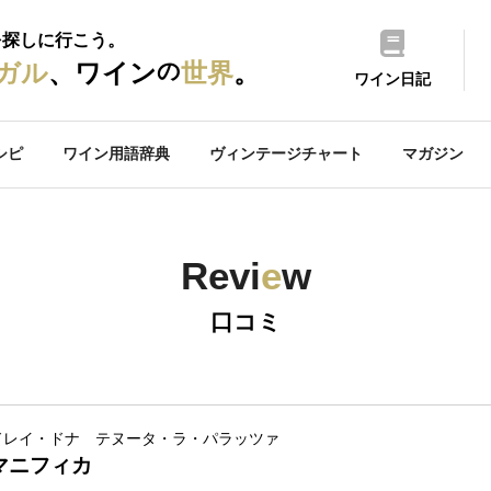
を探しに行こう。
の
ガル
、ワイン
世界
。
ワイン日記
シピ
ワイン用語辞典
ヴィンテージチャート
マガジン
Revi
e
w
口コミ
ドレイ・ドナ テヌータ・ラ・パラッツァ
マニフィカ