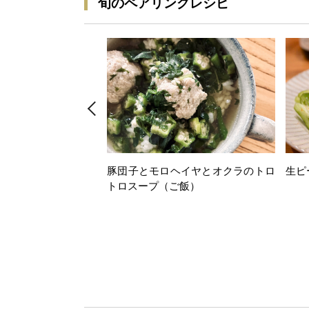
旬のペアリングレシピ
豚団子とモロヘイヤとオクラのトロ
生ピ
トロスープ（ご飯）