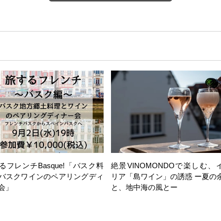
るフレンチBasque!「バスク料
絶景VINOMONDOで楽しむ、
バスクワインのペアリングディ
リア「島ワイン」の誘惑 ー夏の
会」
と、地中海の風とー