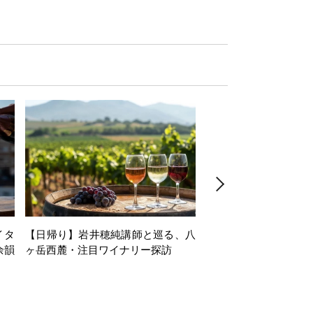
イタ
【日帰り】岩井穂純講師と巡る、八
【1dayセミナー】Alsac
余韻
ヶ岳西麓・注目ワイナリー探訪
minar in collaboration
du Vin Tokyo～第
な、アルザスの白ワイ