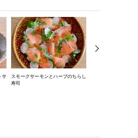
トサ
スモークサーモンとハーブのちらし
とうもろこしと枝豆の
寿司
ミン風味