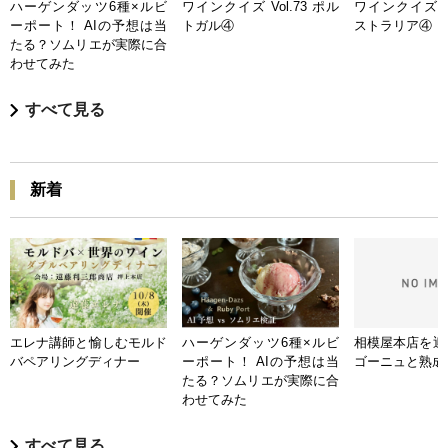
ハーゲンダッツ6種×ルビ
ワインクイズ Vol.73 ポル
ワインクイズ Vo
ーポート！ AIの予想は当
トガル④
ストラリア④
たる？ソムリエが実際に合
わせてみた
すべて見る
新着
エレナ講師と愉しむモルド
ハーゲンダッツ6種×ルビ
相模屋本店を迎
バペアリングディナー
ーポート！ AIの予想は当
ゴーニュと熟成
たる？ソムリエが実際に合
わせてみた
すべて見る