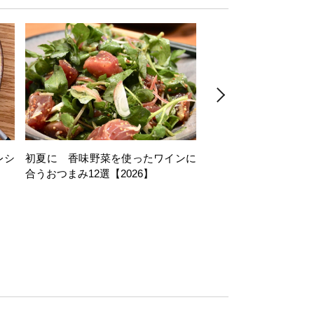
レシ
初夏に 香味野菜を使ったワインに
そら豆を使ったワイン
合うおつまみ12選【2026】
11選【2026】