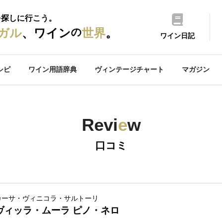
を探しに行こう。
の
ガル
、ワイン
世界
。
ワイン日記
シピ
ワイン用語辞典
ヴィンテージチャート
マガジン
Revi
e
w
口コミ
カーサ・ヴィニコラ・サルトーリ
ヴィッラ・ムーラ ピノ・ネロ