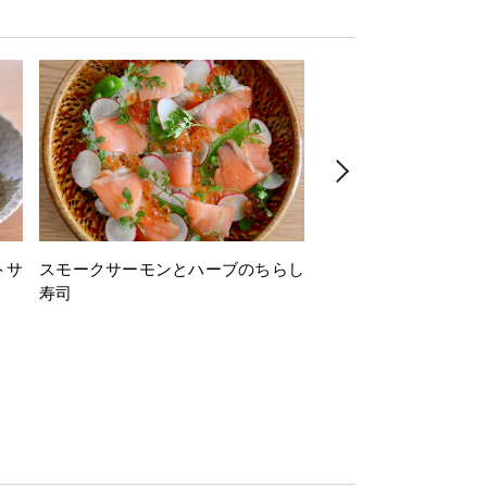
トサ
スモークサーモンとハーブのちらし
とうもろこしと枝豆の
寿司
ミン風味