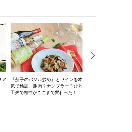
リア
『茄子のバジル炒め』とワインを本
ワインクイズ Vol.71
気で検証。豚肉？ナンプラー？ひと
工夫で相性がここまで変わった！