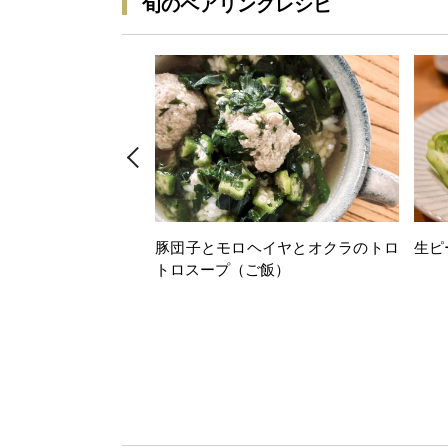
旬のペアリングレシピ
豚団子とモロヘイヤとオクラのトロ
生ピ
トロスープ（ご飯）