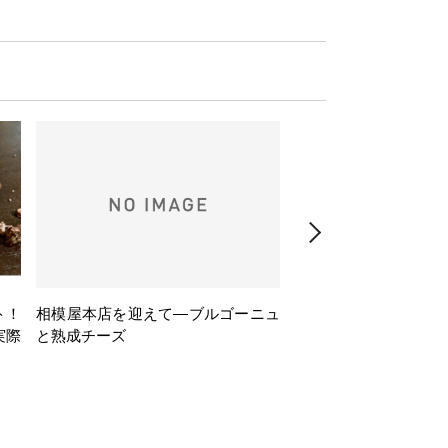
ト！
相模屋本店を迎えて―ブルゴーニュ
旅するフレンチBasq
実際
と熟成チーズ
理とバスクワインのペ
ナー会」