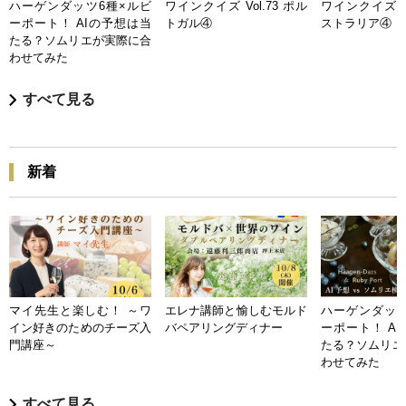
ハーゲンダッツ6種×ルビ
ワインクイズ Vol.73 ポル
ワインクイズ Vo
ーポート！ AIの予想は当
トガル④
ストラリア④
たる？ソムリエが実際に合
わせてみた
すべて見る
新着
マイ先生と楽しむ！ ～ワ
エレナ講師と愉しむモルド
ハーゲンダッツ
イン好きのためのチーズ入
バペアリングディナー
ーポート！ A
門講座～
たる？ソムリエ
わせてみた
すべて見る