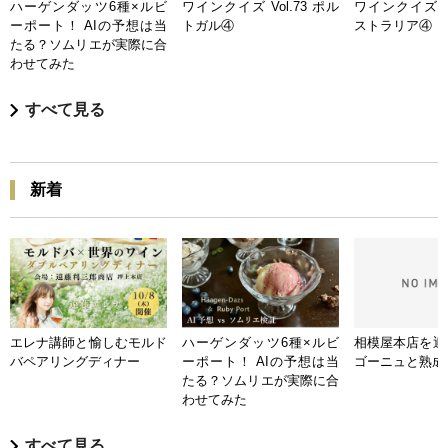
ハーゲンダッツ6種×ルビ
ワインクイズ Vol.73 ポル
ワインクイズ Vo
ーポート！ AIの予想は当
トガル④
ストラリア④
たる？ソムリエが実際に合
わせてみた
すべて見る
新着
エレナ講師と愉しむモルド
ハーゲンダッツ6種×ルビ
相模屋本店を迎
バペアリングディナー
ーポート！ AIの予想は当
ゴーニュと熟成
たる？ソムリエが実際に合
わせてみた
すべて見る