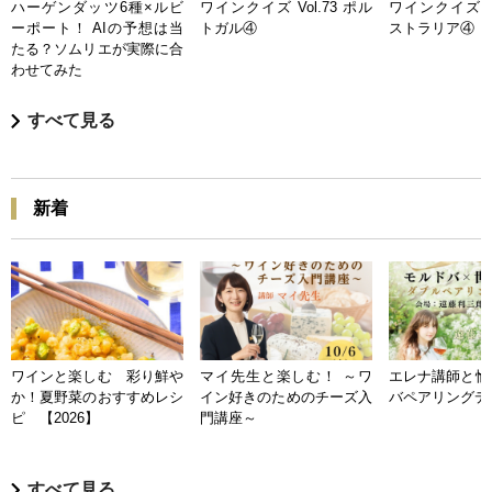
ハーゲンダッツ6種×ルビ
ワインクイズ Vol.73 ポル
ワインクイズ Vo
ーポート！ AIの予想は当
トガル④
ストラリア④
たる？ソムリエが実際に合
わせてみた
すべて見る
新着
ワインと楽しむ 彩り鮮や
マイ先生と楽しむ！ ～ワ
エレナ講師と愉
か！夏野菜のおすすめレシ
イン好きのためのチーズ入
バペアリングデ
ピ 【2026】
門講座～
すべて見る