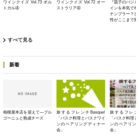
ワインクイズ Vol.73 ポル
ワインクイズ Vol.72 オー
『茄子のバジル
トガル④
ストラリア④
インを本気で検
ナンプラー？ひ
性がここまで変
すべて見る
新着
相模屋本店を迎えて―ブル
旅するフレンチBasque!
旅するフレンチB
ゴーニュと熟成チーズ
「バスク料理とバスクワイ
「バスク料理と
ンのペアリングディナー
ンのペアリン
会」
会」