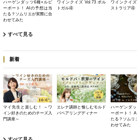
ハーゲンダッツ6種×ルビ
ワインクイズ Vol.73 ポル
ワインクイズ Vo
ーポート！ AIの予想は当
トガル④
ストラリア④
たる？ソムリエが実際に合
わせてみた
すべて見る
新着
マイ先生と楽しむ！ ～ワ
エレナ講師と愉しむモルド
ハーゲンダッツ
イン好きのためのチーズ入
バペアリングディナー
ーポート！ A
門講座～
たる？ソムリエ
わせてみた
すべて見る