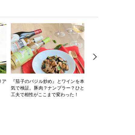
リア
『茄子のバジル炒め』とワインを本
ワインクイズ Vol.71
気で検証。豚肉？ナンプラー？ひと
工夫で相性がここまで変わった！