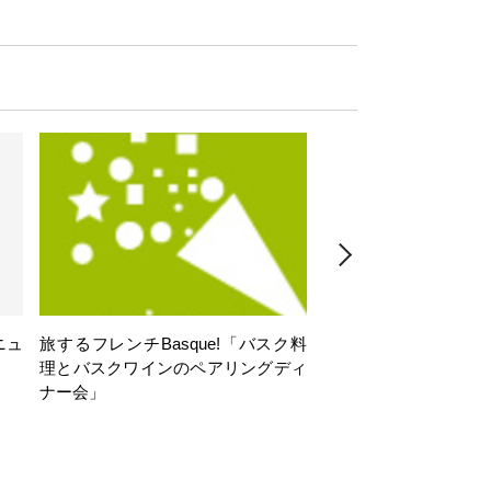
ニュ
旅するフレンチBasque!「バスク料
旅するフレンチBasq
理とバスクワインのペアリングディ
理とバスクワインのペ
ナー会」
ナー会」