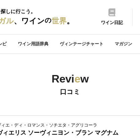
を探しに行こう。
の
ガル
、ワイン
世界
。
ワイン日記
シピ
ワイン用語辞典
ヴィンテージチャート
マガジン
Revi
e
w
口コミ
ヴィエ・ディ・ロマンス・ソチエタ・アグリコーラ
ヴィエリス ソーヴィニヨン・ブラン マグナム