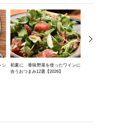
レシ
初夏に 香味野菜を使ったワインに
そら豆を使ったワイン
合うおつまみ12選【2026】
11選【2026】