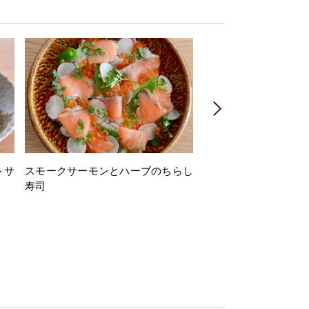
トサ
スモークサーモンとハーブのちらし
とうもろこしと枝豆の
寿司
ミン風味