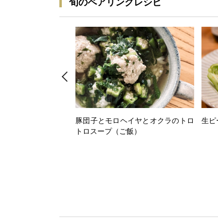
旬のペアリングレシピ
豚団子とモロヘイヤとオクラのトロ
生ピ
トロスープ（ご飯）