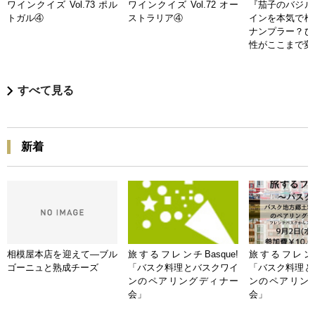
ワインクイズ Vol.73 ポル
ワインクイズ Vol.72 オー
『茄子のバジル
トガル④
ストラリア④
インを本気で検
ナンプラー？ひ
性がここまで変
すべて見る
新着
相模屋本店を迎えて―ブル
旅するフレンチBasque!
旅するフレンチB
ゴーニュと熟成チーズ
「バスク料理とバスクワイ
「バスク料理と
ンのペアリングディナー
ンのペアリン
会」
会」