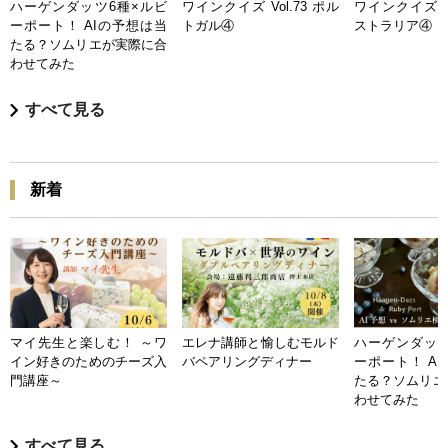
ハーゲンダッツ6種×ルビ
ワインクイズ Vol.73 ポル
ワインクイズ Vo
ーポート！ AIの予想は当
トガル④
ストラリア④
たる？ソムリエが実際に合
わせてみた
すべて見る
新着
マイ先生と楽しむ！ ～ワ
エレナ講師と愉しむモルド
ハーゲンダッツ
イン好きのためのチーズ入
バペアリングディナー
ーポート！ A
門講座～
たる？ソムリエ
わせてみた
すべて見る